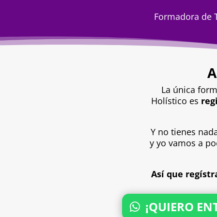
Formadora de T
A
La única form
Holístico es
reg
Y no tienes nad
y yo vamos a po
Así que regíst
¡QUIERO EN