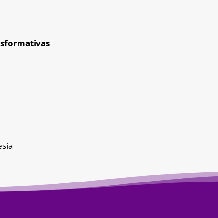
nsformativas
esia