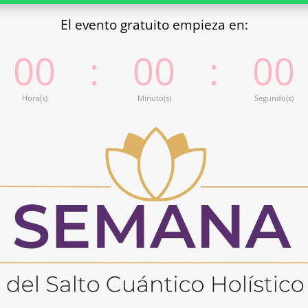
El evento gratuito empieza en:
00
:
00
:
00
Hora(s)
Minuto(s)
Segundo(s)