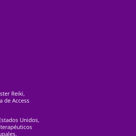
ter Reiki,
ra de Access
Estados Unidos,
 terapéuticos
upales.