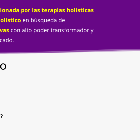
ionada por las
terapias holísticas
olístico
en búsqueda de
vas
con alto poder transformador y
rcado.
TO
a?