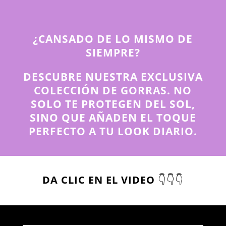
¿CANSADO DE LO MISMO DE
SIEMPRE?
DESCUBRE NUESTRA EXCLUSIVA
COLECCIÓN DE GORRAS. NO
SOLO TE PROTEGEN DEL SOL,
SINO QUE AÑADEN EL TOQUE
PERFECTO A TU LOOK DIARIO.
DA CLIC EN EL VIDEO
👇👇👇