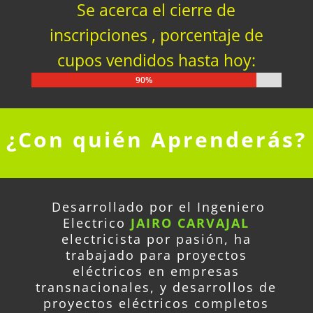
Se acerca el cierre de
inscripciones , porcentaje de
cupos vendidos hasta hoy:
90%
90%
¿Con quién Aprenderás?
Desarrollado por el Ingeniero
Electrico
JAIRO CARVAJAL
electricista por pasión, ha
trabajado para proyectos
eléctricos en empresas
transnacionales, y desarrollos de
proyectos eléctricos completos