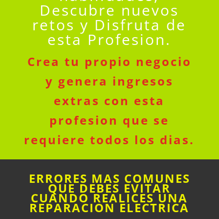
Descubre nuevos
retos y Disfruta de
esta Profesion.
Crea tu propio negocio
y genera ingresos
extras con esta
profesion que se
requiere todos los dias.
ERRORES MAS COMUNES
QUE DEBES EVITAR
CUANDO REALICES UNA
REPARACION ELECTRICA