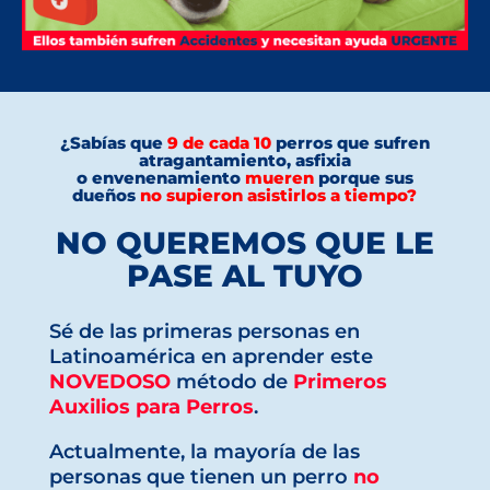
¿Sabías que
9 de cada 10
perros
que sufren
atragantamiento, asfixia
o
envenenamiento
mueren
porque sus
dueños
no supieron asistirlos a tiempo
?
NO QUEREMOS QUE LE
PASE AL TUYO
Sé de las primeras personas en
Latinoamérica en aprender este
NOVEDOSO
método de
Primeros
Auxilios para Perros
.
Actualmente, la mayoría de las
personas que tienen un perro
no