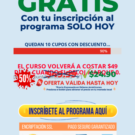
QUEDAN 10 CUPOS CON DESCUENTO…
90%
90%
EL CURSO VOLVERÁ A COSTAR $49
DLLS. CUANDO EL RELOJ MARQUE 0.
[elfsight_countdown_timer id="2"]